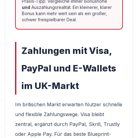
Praxis-Tipp: Vergleiche immer Bonushöhe
und
Auszahlungsrealität. Ein kleinerer, klarer
Bonus kann mehr wert sein als ein großer,
schwer freispielbarer Deal.
Zahlungen mit Visa,
PayPal und E-Wallets
im UK-Markt
Im britischen Markt erwarten Nutzer schnelle
und flexible Zahlungswege. Visa bleibt
zentral, ergänzt durch PayPal, Skrill, Trustly
oder Apple Pay. Für das beste Blueprint-