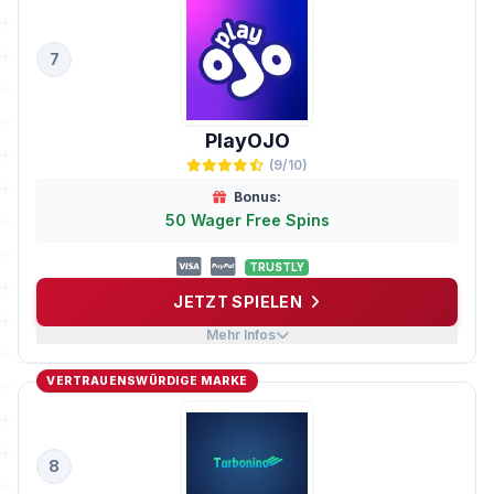
RTP: 97%
Min Deposit: £5
Payout speed: 1-3 hours
7
Casino Games: 3000+
GUT ZU WISSEN
PlayOJO
Low bonus ceiling
(9/10)
Bonus:
50 Wager Free Spins
TRUSTLY
JETZT SPIELEN
Mehr Infos
VERTRAUENSWÜRDIGE MARKE
WARUM WIR ES MÖGEN
RTP: 97%
Min Deposit: £10
Payout speed: 1-24 hours
8
Casino Games: 4500+