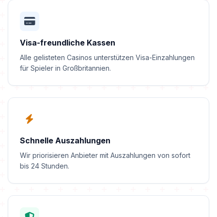
Min Deposit: £10
Payout speed: 1-3 hours
Casino Games: 3500+
GUT ZU WISSEN
Visa-freundliche Kassen
Smaller game library
Alle gelisteten Casinos unterstützen Visa-Einzahlungen
für Spieler in Großbritannien.
Schnelle Auszahlungen
Wir priorisieren Anbieter mit Auszahlungen von sofort
bis 24 Stunden.