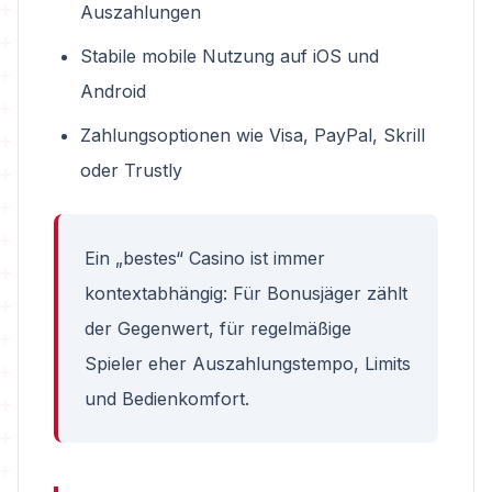
Auszahlungen
Stabile mobile Nutzung auf iOS und
Android
Zahlungsoptionen wie Visa, PayPal, Skrill
oder Trustly
Ein „bestes“ Casino ist immer
kontextabhängig: Für Bonusjäger zählt
der Gegenwert, für regelmäßige
Spieler eher Auszahlungstempo, Limits
und Bedienkomfort.