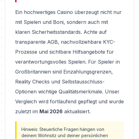
Ein hochwertiges Casino überzeugt nicht nur
mit Spielen und Boni, sondern auch mit
klaren Sicherheitsstandards. Achte auf
transparente AGB, nachvollziehbare KYC-
Prozesse und sichtbare Hilfsangebote für
verantwortungsvolles Spielen. Für Spieler in
Großbritannien sind Einzahlungsgrenzen,
Reality Checks und Selbstausschluss-
Optionen wichtige Qualitätsmerkmale. Unser
Vergleich wird fortlaufend gepflegt und wurde
zuletzt im
Mai 2026
aktualisiert.
Hinweis: Steuerliche Fragen hängen von
deinem Wohnsitz und deiner persönlichen