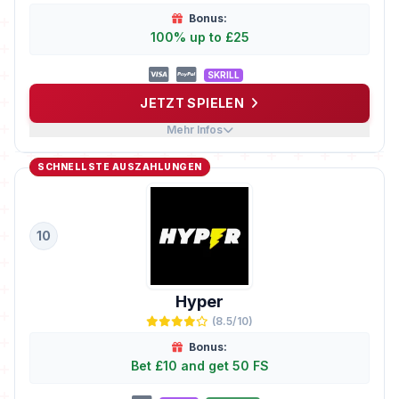
Bonus:
100% up to £25
SKRILL
JETZT SPIELEN
Mehr Infos
SCHNELLSTE AUSZAHLUNGEN
WARUM WIR ES MÖGEN
RTP: 97%
Min Deposit: £10
Payout speed: 1-3 hours
10
Casino Games: 4000+
GUT ZU WISSEN
Hyper
Low bonus ceiling
(8.5/10)
Bonus:
Bet £10 and get 50 FS