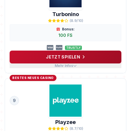
GUT ZU WISSEN
Turbonino
No match deposit bonus
(8.9/10)
Bonus:
100 FS
TRUSTLY
JETZT SPIELEN
Mehr Infos
BESTES NEUES CASINO
WARUM WIR ES MÖGEN
RTP: 96%
Min Deposit: £10
Payout speed: Under 1 hour
9
Casino Games: 3500+
GUT ZU WISSEN
Playzee
Fewer payment methods available
(8.7/10)