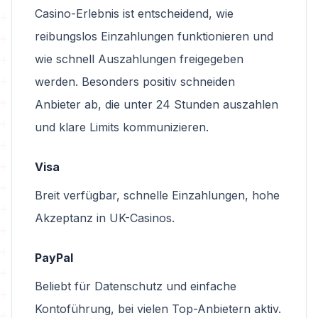
Casino-Erlebnis ist entscheidend, wie
reibungslos Einzahlungen funktionieren und
wie schnell Auszahlungen freigegeben
werden. Besonders positiv schneiden
Anbieter ab, die unter 24 Stunden auszahlen
und klare Limits kommunizieren.
Visa
Breit verfügbar, schnelle Einzahlungen, hohe
Akzeptanz in UK-Casinos.
PayPal
Beliebt für Datenschutz und einfache
Kontoführung, bei vielen Top-Anbietern aktiv.