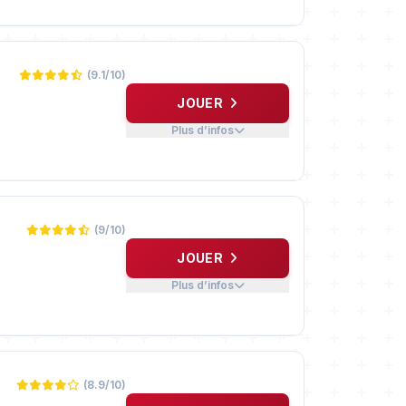
(9.1/10)
JOUER
Plus d’infos
(9/10)
JOUER
Plus d’infos
(8.9/10)