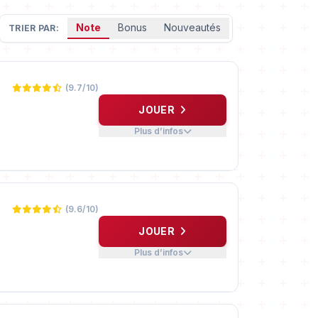
Note
Bonus
Nouveautés
TRIER PAR:
(9.7/10)
JOUER
Plus d’infos
(9.6/10)
JOUER
Plus d’infos