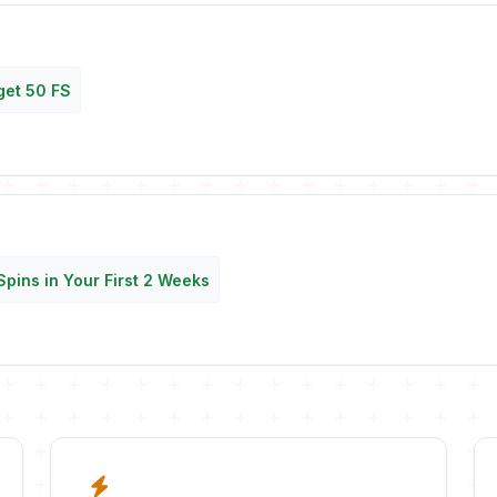
BON À SAVOIR
Limited ongoing promotions
get 50 FS
BON À SAVOIR
Design may not appeal to all
Spins in Your First 2 Weeks
BON À SAVOIR
Smaller game library