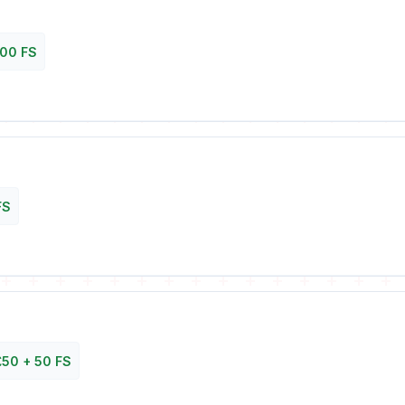
Not UKGC-licensed
100 FS
BON À SAVOIR
No match deposit bonus
FS
BON À SAVOIR
Fewer ongoing promotions
£50 + 50 FS