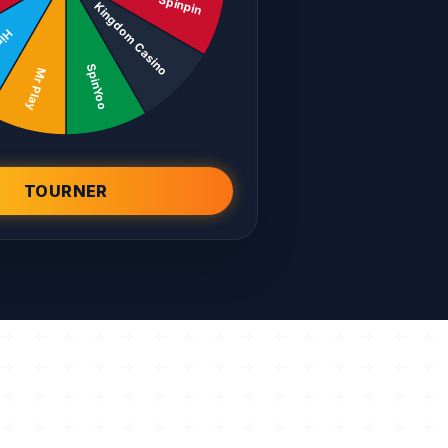
TOURNER