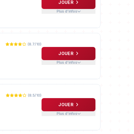
JOUER
Plus d’infos
e
(8.7/10)
JOUER
Plus d’infos
(8.5/10)
JOUER
Plus d’infos