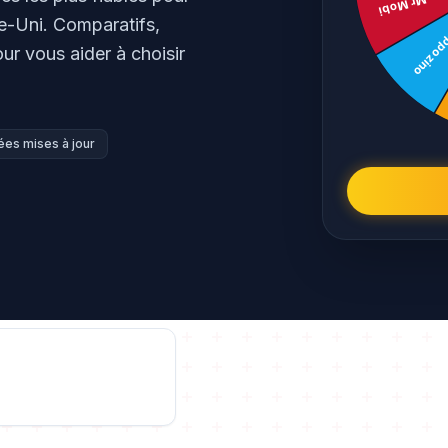
e-Uni.
Comparatifs,
ur vous aider à choisir
es mises à jour