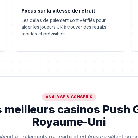
Focus sur la vitesse de retrait
Les délais de paiement sont vérifiés pour
aider les joueurs UK à trouver des retraits
rapides et prévisibles.
ANALYSE & CONSEILS
 meilleurs casinos Push
Royaume-Uni
écurité, paiements par carte et critères de sélection 