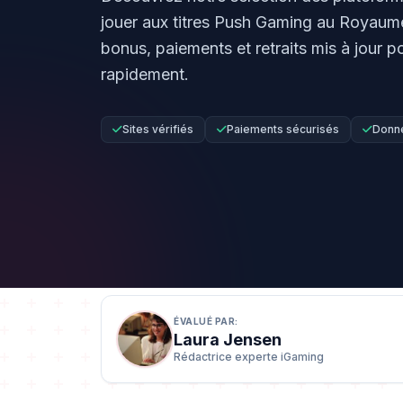
jouer aux titres Push Gaming au Royaum
bonus, paiements et retraits
mis à jour po
rapidement.
Sites vérifiés
Paiements sécurisés
Donné
ÉVALUÉ PAR:
Laura Jensen
Rédactrice experte iGaming