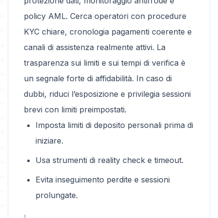
protezione dati, monitoraggio antifrode e
policy AML. Cerca operatori con procedure
KYC chiare, cronologia pagamenti coerente e
canali di assistenza realmente attivi. La
trasparenza sui limiti e sui tempi di verifica è
un segnale forte di affidabilità. In caso di
dubbi, riduci l’esposizione e privilegia sessioni
brevi con limiti preimpostati.
Imposta limiti di deposito personali prima di
iniziare.
Usa strumenti di reality check e timeout.
Evita inseguimento perdite e sessioni
prolungate.