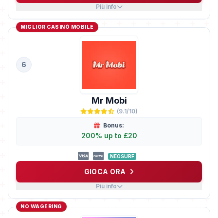
Più info
MIGLIOR CASINÒ MOBILE
PERCHÉ CI PIACE
RTP: 96%
Min Deposit: £10
Payout speed: Up to 24 hours
6
Casino Games: 3500+
DA SAPERE
Mr Mobi
Smaller welcome bonus
(9.1/10)
Bonus:
200% up to £20
NEOSURF
GIOCA ORA
Più info
NO WAGERING
PERCHÉ CI PIACE