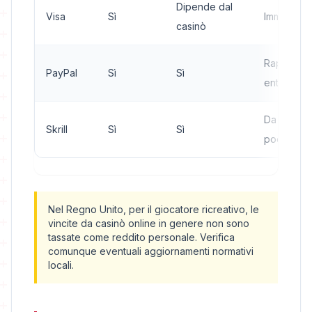
Dipende dal
Visa
Sì
Immediato 
casinò
Rapido, s
PayPal
Sì
Sì
entro 24h
Da istanta
Skrill
Sì
Sì
poche or
Nel Regno Unito, per il giocatore ricreativo, le
vincite da casinò online in genere non sono
tassate come reddito personale. Verifica
comunque eventuali aggiornamenti normativi
locali.