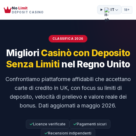
No
Limit
IT
18+
DEPOSIT CASINO
CLASSIFICA 2026
Migliori
Casinò con Deposito
Senza Limiti
nel Regno Unito
Confrontiamo piattaforme affidabili che accettano
carte di credito in UK, con focus su limiti di
deposito, velocità di prelievo e valore reale dei
bonus.
Dati aggiornati a maggio 2026.
Licenze verificate
Pagamenti sicuri
Recensioni indipendenti