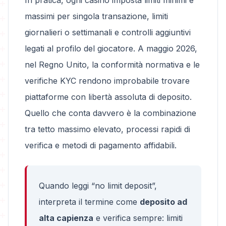
In pratica, ogni casinò imposta limiti minimi e
massimi per singola transazione, limiti
giornalieri o settimanali e controlli aggiuntivi
legati al profilo del giocatore. A maggio 2026,
nel Regno Unito, la conformità normativa e le
verifiche KYC rendono improbabile trovare
piattaforme con libertà assoluta di deposito.
Quello che conta davvero è la combinazione
tra tetto massimo elevato, processi rapidi di
verifica e metodi di pagamento affidabili.
Quando leggi “no limit deposit”,
interpreta il termine come
deposito ad
alta capienza
e verifica sempre: limiti