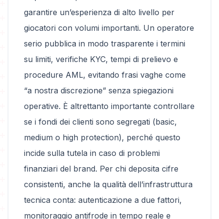
garantire un’esperienza di alto livello per
giocatori con volumi importanti. Un operatore
serio pubblica in modo trasparente i termini
su limiti, verifiche KYC, tempi di prelievo e
procedure AML, evitando frasi vaghe come
“a nostra discrezione” senza spiegazioni
operative. È altrettanto importante controllare
se i fondi dei clienti sono segregati (basic,
medium o high protection), perché questo
incide sulla tutela in caso di problemi
finanziari del brand. Per chi deposita cifre
consistenti, anche la qualità dell’infrastruttura
tecnica conta: autenticazione a due fattori,
monitoraggio antifrode in tempo reale e