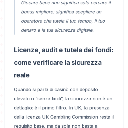
Giocare bene non significa solo cercare il
bonus migliore: significa scegliere un
operatore che tutela il tuo tempo, il tuo
denaro e la tua sicurezza digitale.
Licenze, audit e tutela dei fondi:
come verificare la sicurezza
reale
Quando si parla di casinò con deposito
elevato o “senza limiti”, la sicurezza non è un
dettaglio: è il primo filtro. In UK, la presenza
della licenza UK Gambling Commission resta il
requisito base, ma da sola non basta a