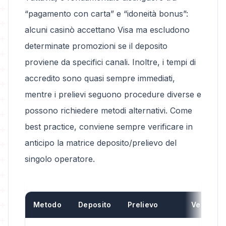
“pagamento con carta” e “idoneità bonus”:
alcuni casinò accettano Visa ma escludono
determinate promozioni se il deposito
proviene da specifici canali. Inoltre, i tempi di
accredito sono quasi sempre immediati,
mentre i prelievi seguono procedure diverse e
possono richiedere metodi alternativi. Come
best practice, conviene sempre verificare in
anticipo la matrice deposito/prelievo del
singolo operatore.
Metodo
Deposito
Prelievo
Velocità 