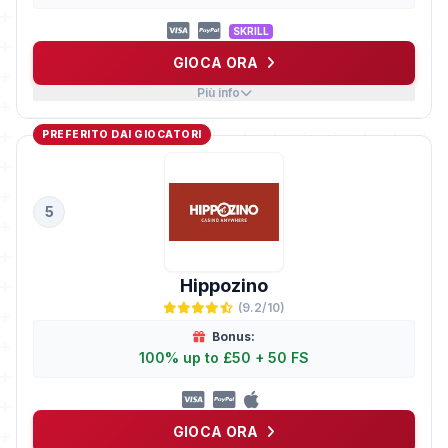
SKRILL
GIOCA ORA
Più info
PREFERITO DAI GIOCATORI
PERCHÉ CI PIACE
RTP: 96%
Min Deposit: £10
Payout speed: Instant
5
Casino Games: 5000+
DA SAPERE
Hippozino
Fewer ongoing promotions
(9.2/10)
Bonus:
100% up to £50 + 50 FS
GIOCA ORA