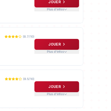
JOUER
Plus d'infos
e
(8.7/10)
JOUER
Plus d'infos
(8.5/10)
JOUER
Plus d'infos