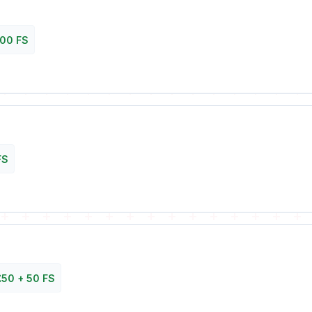
Not UKGC-licensed
100 FS
BON À SAVOIR
No match deposit bonus
FS
BON À SAVOIR
Fewer ongoing promotions
£50 + 50 FS