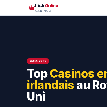
Irish
Online
CASINOS
GUIDE 2026
Top
Casinos en
irlandais
au R
Uni