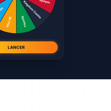
LANCER