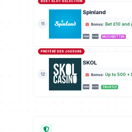
BEST SLOT SELECTION
POURQUOI ON L'AIME
RTP: 96%
Spinland
Min Deposit: £10
Payout speed: Under 1 hour
11
Bet £10 and 
Bonus:
Casino Games: 3000+
MUCHBETTER
PRÉFÉRÉ DES JOUEURS
POURQUOI ON L'AIME
RTP: 97%
SKOL
Min Deposit: £10
Payout speed: 1-24 hours
12
Up to 500 + 
Bonus:
Casino Games: 4000+
TRUSTLY
POURQUOI ON L'AIME
RTP: 96%
Min Deposit: £10
Payout speed: 1-3 hours
Casino Games: 3500+