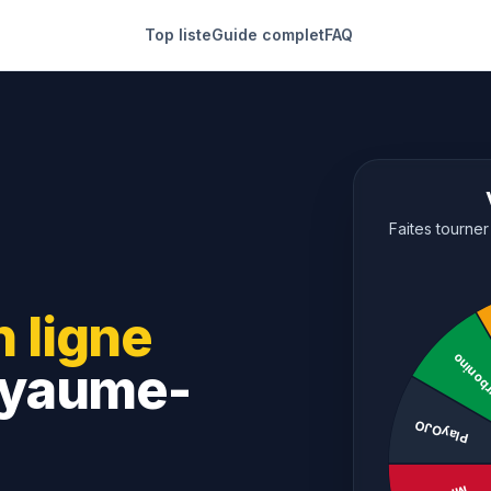
Top liste
Guide complet
FAQ
Faites tourne
 ligne
oyaume-