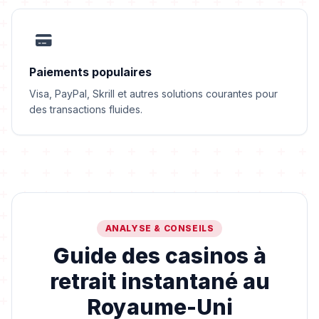
Paiements populaires
Visa, PayPal, Skrill et autres solutions courantes pour
des transactions fluides.
ANALYSE & CONSEILS
Guide des casinos à
retrait instantané au
Royaume-Uni