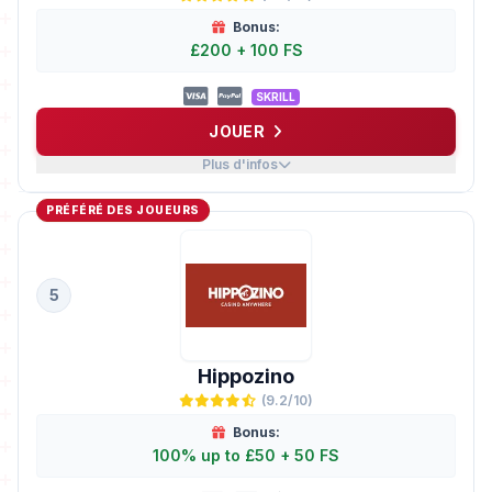
Bonus:
£200 + 100 FS
SKRILL
JOUER
Plus d'infos
PRÉFÉRÉ DES JOUEURS
POURQUOI ON L'AIME
RTP: 96%
Min Deposit: £10
Payout speed: Instant
5
Casino Games: 5000+
BON À SAVOIR
Hippozino
Fewer ongoing promotions
(9.2/10)
Bonus:
100% up to £50 + 50 FS