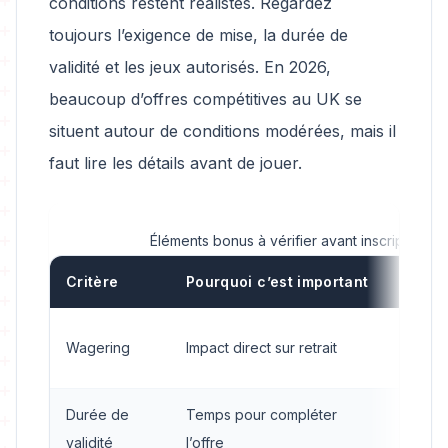
conditions restent réalistes. Regardez
toujours l’exigence de mise, la durée de
validité et les jeux autorisés. En 2026,
beaucoup d’offres compétitives au UK se
situent autour de conditions modérées, mais il
faut lire les détails avant de jouer.
Éléments bonus à vérifier avant inscription
Critère
Pourquoi c’est important
Seuil 
Plutôt
Wagering
Impact direct sur retrait
bas/m
Durée de
Temps pour compléter
Assez 
validité
l’offre