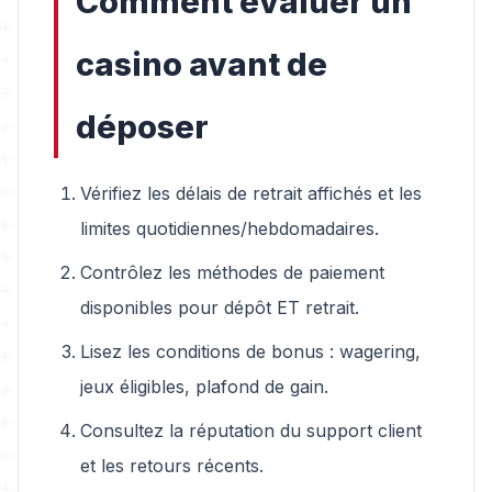
Comment évaluer un
casino avant de
déposer
Vérifiez les délais de retrait affichés et les
limites quotidiennes/hebdomadaires.
Contrôlez les méthodes de paiement
disponibles pour dépôt ET retrait.
Lisez les conditions de bonus : wagering,
jeux éligibles, plafond de gain.
Consultez la réputation du support client
et les retours récents.