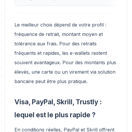
Le meilleur choix dépend de votre profil :
fréquence de retrait, montant moyen et
tolérance aux frais. Pour des retraits
fréquents et rapides, les e-wallets restent
souvent avantageux. Pour des montants plus
élevés, une carte ou un virement via solution
bancaire peut être plus pratique.
Visa, PayPal, Skrill, Trustly :
lequel est le plus rapide ?
En conditions réelles, PayPal et Skrill offrent