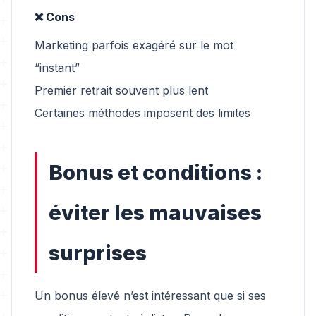
❌ Cons
Marketing parfois exagéré sur le mot
“instant”
Premier retrait souvent plus lent
Certaines méthodes imposent des limites
Bonus et conditions :
éviter les mauvaises
surprises
Un bonus élevé n’est intéressant que si ses