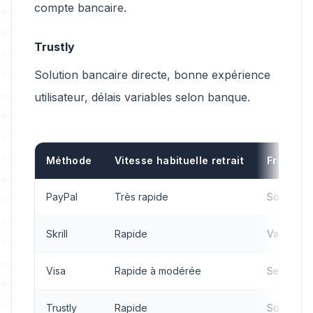
compte bancaire.
Trustly
Solution bancaire directe, bonne expérience
utilisateur, délais variables selon banque.
Méthode
Vitesse habituelle retrait
Frais pot
PayPal
Très rapide
Souvent f
Skrill
Rapide
Variables
Visa
Rapide à modérée
Selon ba
Trustly
Rapide
Souvent f