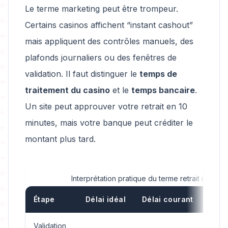
Le terme marketing peut être trompeur.
Certains casinos affichent “instant cashout”
mais appliquent des contrôles manuels, des
plafonds journaliers ou des fenêtres de
validation. Il faut distinguer le
temps de
traitement du casino
et le
temps bancaire
.
Un site peut approuver votre retrait en 10
minutes, mais votre banque peut créditer le
montant plus tard.
Interprétation pratique du terme retrait instant
Étape
Délai idéal
Délai courant
Risq
Validation