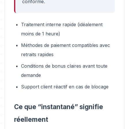
conforme.
Traitement interne rapide (idéalement
moins de 1 heure)
Méthodes de paiement compatibles avec
retraits rapides
Conditions de bonus claires avant toute
demande
Support client réactif en cas de blocage
Ce que “instantané” signifie
réellement