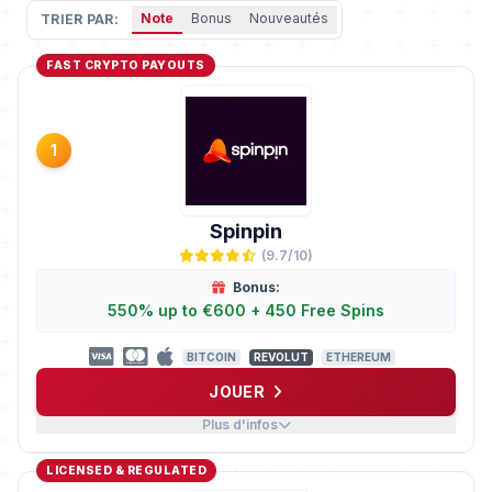
Note
Bonus
Nouveautés
TRIER PAR:
FAST CRYPTO PAYOUTS
1
Spinpin
(9.7/10)
Bonus:
550% up to €600 + 450 Free Spins
BITCOIN
REVOLUT
ETHEREUM
JOUER
Plus d'infos
LICENSED & REGULATED
POURQUOI ON L'AIME