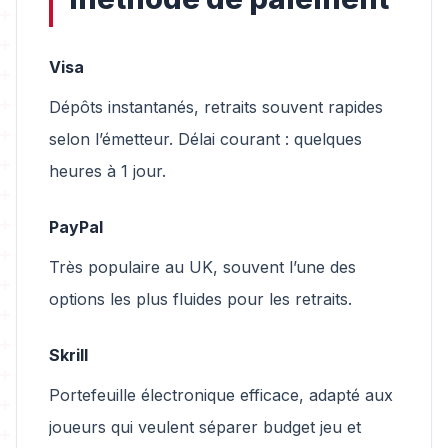
Visa
Dépôts instantanés, retraits souvent rapides
selon l’émetteur. Délai courant : quelques
heures à 1 jour.
PayPal
Très populaire au UK, souvent l’une des
options les plus fluides pour les retraits.
Skrill
Portefeuille électronique efficace, adapté aux
joueurs qui veulent séparer budget jeu et